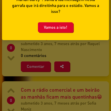
0 comentários
garrafa que irá direitinha para o estúdio. Vamos a
isso?
Comentar
Vamos a isto!
Querido Sogro
submetido 3 anos, 7 meses atrás por Raquel
0
Nascimento
0 comentários
Comentar
Com a rádio comercial e um beirão
as manhãs ficam mais quentinhas😁
0
submetido 3 anos, 7 meses atrás por Sofia
Moniz